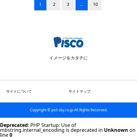
1
2
3
…
10
イメージをカタチに
サイトについて
サイトマップ
Copyright © pict-sky.co.jp All Rights Reserved.
Deprecated
: PHP Startup: Use of
mbstring.internal_encoding is deprecated in
Unknown
on
line
0